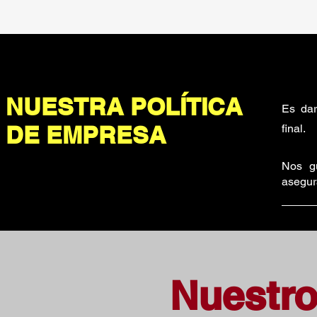
NUESTRA POLÍTICA
Es dar
DE EMPRESA
final.
Nos gu
asegu
Nuestro